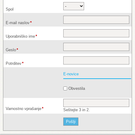
polje
Spol
Zahtevano
E-mail naslov
*
polje
Zahtevano
Uporabniško ime
*
polje
Zahtevano
Geslo
*
polje
Zahtevano
Potrditev
*
polje
E-novice
Obvestila
Zahtevano
Varnostno vprašanje
*
Seštejte 3 in 2.
polje