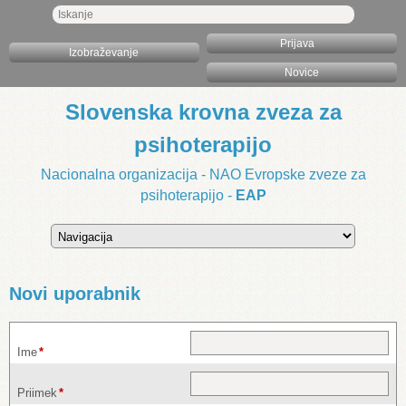
Prijava
Izobraževanje
Novice
Slovenska krovna zveza za
psihoterapijo
Nacionalna organizacija - NAO Evropske zveze za
psihoterapijo -
EAP
Ciljna
stran
Novi uporabnik
Zahtevano
Ime
*
polje
Zahtevano
Priimek
*