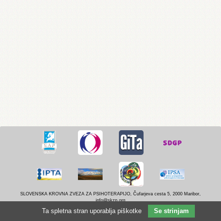
SLOVENSKA KROVNA ZVEZA ZA PSIHOTERAPIJO, Čufarjeva cesta 5, 2000 Maribor,
info@skzp.org
Izdelava:
Miha Zupančič
.
Vzdrževanje: MV
.
Registratorka: Alenka Milič
.
Ta spletna stran uporablja piškotke
Se strinjam